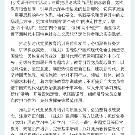
化“党课开讲啦”活动，注重把理论武装与理想信念教育、党性
教育结合起来，引导党员深学细悟党的创新理论，切实掌握这
一重要思想的科学体系、核心要义、实践要求和贯穿其中的立
场观点方法，更加深刻领悟“两个确立”的决定性意义，增
强“四个意识”、坚定“四个自信”、做到“两个维护”，自觉做习
近平新时代中国特色社会主义思想坚定信仰者和忠实实践者。
推动新时代党员教育培训高质量发展，必须聚焦服务大
局、讲求实践实效。《规划》围绕以中国式现代化全面推进强
国建设、民族复兴伟业这一新时代新征程党和国家的中心任
务，分级分类部署开展专题培训，教育引导党员凝心聚力，以
必胜信念、坚定意志、满腔热忱奋进新征程、建功新时代。要
坚持因需施教、精准施策，针对不同行业、领域、群体、岗位
的需求和特点，着力增强教育培训成效，不断提升广大党员推
进中国式现代化的政治素质和干事本领。深入开展“学习身边
榜样”活动，开展设岗定责、承诺践诺等，组织引导党员立足
岗位担当作为，充分发挥先锋模范作用。
推动新时代党员教育培训高质量发展，必须坚持系统观
念、注重守正创新。《规划》强调要丰富方法载体，抓好党委
（党组）理论学习中心组学习、“三会一课”、主题党日等日常
教育，规范脱产培训，完善基本培训，办好党员教育信息化平
台，用好视频集中培训等方式，让优质教育资源直达一线、覆