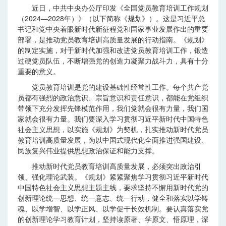
近日，中共中央办公厅印发《全国党员教育培训工作规划
（2024—2028年）》（以下简称《规划》）。这是习近平总
书记和党中央着眼新时代新征程党和国家事业发展作出的重要
部署，是推动党员教育培训高质量发展的行动指南。《规划》
的制定实施，对于新时代加强和改进党员教育培训工作，锻造
过硬党员队伍，不断增强党的创造力凝聚力战斗力，具有十分
重要的意义。
党员教育培训是党的建设基础性经常性工作。每个共产党
员都有强烈的政治意识、宗旨意识和责任意识，都能在党组织
带领下充分发挥先锋模范作用，我们党就会很有力量，我们国
家就会很有力量。我们要深入学习贯彻习近平新时代中国特色
社会主义思想，以实施《规划》为契机，扎实推动新时代党员
教育培训高质量发展，为以中国式现代化全面推进强国建设、
民族复兴伟业提供思想政治保证和能力支撑。
推动新时代党员教育培训高质量发展，必须突出政治引
领、强化理论武装。《规划》紧紧聚焦学习贯彻习近平新时代
中国特色社会主义思想主题主线，要求坚持不懈用新时代党的
创新理论统一思想、统一意志、统一行动，健全和落实以学铸
魂、以学增智、以学正风、以学促干长效机制。要认真落实党
的创新理论学习教育计划，坚持读原著、学原文、悟原理，深