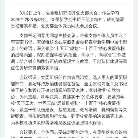
3月2日上午，党委组织部召开党支部大会，传达学习
2026年寒假务虚会、春季新学期中层干部会精神，研究部署
贯彻落实举措。党支部全体党员同志参加会议。
支部书记闫育周同志主持会议，带领支部全体人员学习了
李言荣书记、宋保维校长在寒假务虚会和春季新学期中层干部
会上的讲话，深入领会“十五五”规划“一十百千”核心发展指标
的战略内涵，深刻把握学校“高质量、高水平、高标准”工作基
调，结合树立和践行正确政绩观学习教育、干部队伍建设等重
点任务研究贯彻落实举措。
会议强调，党委组织部作为管党治党、选人用人的重要职
能部门，要始终把政治建设摆在首位，全面贯彻习近平总书记
关于树立和践行正确政绩观的重要论述，深刻领悟“立党为
公、为民造福、科学决策、真抓实干”的总体要求。要紧扣学
校“天下工大、世界三航”远景目标和“一十百千”核心发展指
标，聚焦干部队伍建设、基层党建、教育培训、机构编制等关
键职责，切实把思想和行动统一到学校党委的决策部署上来，
为学校各项决策部署落地见效提供坚强组织保证。
会议要求，全体同志要锚定职能定位，在贯彻落实会议精