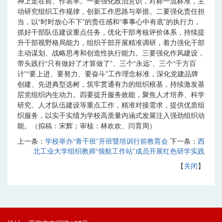
神上走在前、作表率。一要强化政治意识，对标一流标准，主
动研究组织工作规律，创新工作思路与举措。二要强化责任担
当，以“时时放心不下”的责任感和“事事心中有底”的执行力，
抓好干部队伍建设重点任务，优化干部考核评价体系，持续提
升干部视野格局能力，组织干部开展精准调研，着力强化干部
主动谋划、战略思考和创造性执行能力。三要强化作风建设，
带头践行“只有做好了才算做了”、三个“永远”、三个“千方百
计”“要上进、要努力、要奋斗”工作理念标准，深化党建品牌
创建、先进典型选树，筑牢贯通有力的组织根基，持续激发基
层党组织内生动力。四要提升服务效能，聚焦人才培养、科学
研究、人才队伍建设等重点工作，精准对接需求，提供优质组
织服务，以实干实绩为学校高质量内涵式发展注入强劲组织动
能。（拟稿：宋辉；审核：林欢欢、闫育周）
上一条：
学校举办“青干班”开班暨培训行前教育会
下一条：
西
北工业大学组织教师“领航工作站”成员开展红色研学实践
【
关闭
】