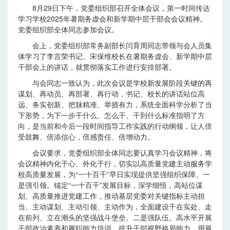
8月29日下午，党委组织部召开全体会议，第一时间传达
学习学校2025年暑期务虚会和新学期中层干部会会议精神。
党委组织部全体同志参加会议。
会上，党委组织部常务副部长闫育周同志带领与会人员集
体学习了李言荣书记、宋保维校长在暑期务虚会、新学期中层
干部会上的讲话，就贯彻落实工作进行安排部署。
与会同志一致认为，此次会议是学校新发展阶段关键的再
谋划、再动员、再部署、再行动，书记、校长的讲话站位高
远、务实创新、把脉精准、举措有力，系统全面科学分析了当
下形势，为下一步干什么、怎么干、干到什么标准指明了方
向，是当前和今后一段时间指导工作实践的行动纲领，让人倍
受鼓舞、倍添信心，倍感责任、倍增动力。
会议要求，党委组织部全体同志要认真学习会议精神，将
会议精神内化于心、外化于行，切实以高质量党建主动服务学
校高质量发展，为“一十百千”早日实现提供坚强组织保障。一
是强引领。锚定“一十百千”发展目标，深学细悟，高站位谋
划、高质量推进党建工作，推动基层党委对关键指标主动担
当、主动谋划、主动引领、主动作为，全面建设干在实处、走
在前列、立在潮头的坚强战斗堡垒。二是强队伍。高水平开展
干部政治素养和履职能力培训，提升干部视野格局能力，用最