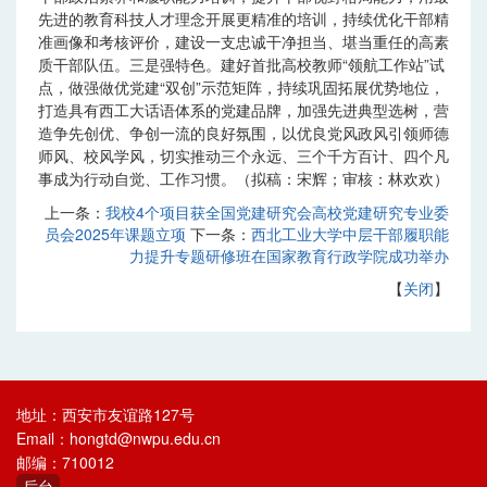
先进的教育科技人才理念开展更精准的培训，持续优化干部精
准画像和考核评价，建设一支忠诚干净担当、堪当重任的高素
质干部队伍。三是强特色。建好首批高校教师“领航工作站”试
点，做强做优党建“双创”示范矩阵，持续巩固拓展优势地位，
打造具有西工大话语体系的党建品牌，加强先进典型选树，营
造争先创优、争创一流的良好氛围，以优良党风政风引领师德
师风、校风学风，切实推动三个永远、三个千方百计、四个凡
事成为行动自觉、工作习惯。（拟稿：宋辉；审核：林欢欢）
上一条：
我校4个项目获全国党建研究会高校党建研究专业委
员会2025年课题立项
下一条：
西北工业大学中层干部履职能
力提升专题研修班在国家教育行政学院成功举办
【
关闭
】
地址：西安市友谊路127号
Email：hongtd@nwpu.edu.cn
邮编：710012