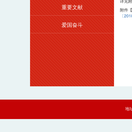
详见
重要文献
附件
〔201
爱国奋斗
地