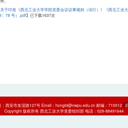
附件。
【
关于印发《西北工业大学学院党委会议议事规则（试行）》《西北工业
8〕78 号）.pdf
】已下载
1637
次
址：西安市友谊路127号
Email：hongtd@nwpu.edu.cn
邮编：710012
Copyright 版权所有 西北工业大学党委组织部
电话：029-88491644